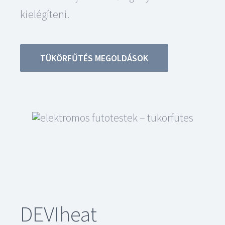
kielégíteni.
TÜKÖRFŰTÉS MEGOLDÁSOK
DEVIheat