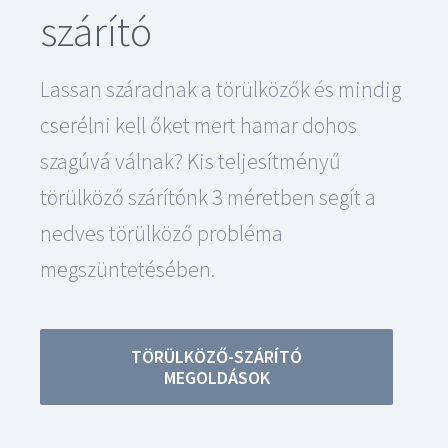
szárító
Lassan száradnak a törülközők és mindig
cserélni kell őket mert hamar dohos
szagúvá válnak? Kis teljesítményű
törülköző szárítónk 3 méretben segít a
nedves törülköző probléma
megszüntetésében.
TÖRÜLKÖZŐ-SZÁRÍTÓ
MEGOLDÁSOK