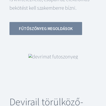
bekötést kell szakemberre bízni.
FŰTŐSZŐNYEG MEGOLDÁSOK
Devirail törülköző-