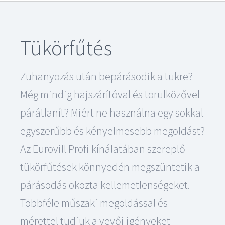
Tükörfűtés
Zuhanyozás után bepárásodik a tükre?
Még mindig hajszárítóval és törülközővel
párátlanít? Miért ne használna egy sokkal
egyszerűbb és kényelmesebb megoldást?
Az Eurovill Profi kínálatában szereplő
tükörfűtések könnyedén megszüntetik a
párásodás okozta kellemetlenségeket.
Többféle műszaki megoldással és
mérettel tudjuk a vevői igényeket