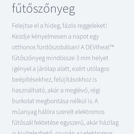
fűtőszőnyeg
Felejtse el a hideg, fázós reggeleket!
Kezdje kényelmesen a napot egy
otthonos fürdőszobában! A DEVIheat™
fűtőszőnyeg mindössze 3 mm helyet
igényel a járólap alatt, ezért utólagos
beépítésekhez, felújításokhoz is
használható, akár a meglévő, régi
burkolat megbontása nélkül is. A
műanyag hálóra szerelt elektromos
fűtőszál fektetése egyszerű, akár házilag
is kivitelezhető, csupán az elektromos