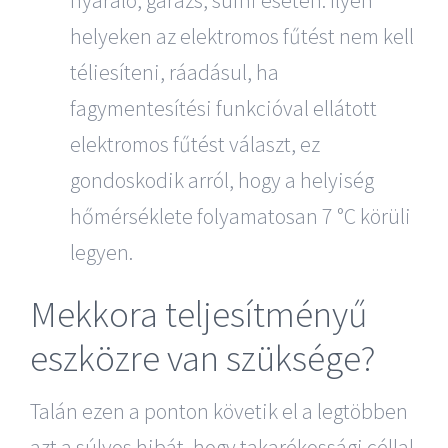
helyeken az elektromos fűtést nem kell
téliesíteni, ráadásul, ha
fagymentesítési funkcióval ellátott
elektromos fűtést választ, ez
gondoskodik arról, hogy a helyiség
hőmérséklete folyamatosan 7 °C körüli
legyen.
Mekkora teljesítményű
eszközre van szüksége?
Talán ezen a ponton követik el a legtöbben
azt a súlyos hibát, hogy takarékossági céllal