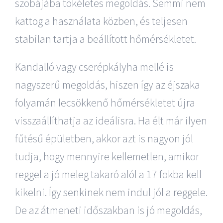
szobájába tökéletes megoldás. Semmi nem
kattog a használata közben, és teljesen
stabilan tartja a beállított hőmérsékletet.
Kandalló vagy cserépkályha mellé is
nagyszerű megoldás, hiszen így az éjszaka
folyamán lecsökkenő hőmérsékletet újra
visszaállíthatja az ideálisra. Ha élt már ilyen
fűtésű épületben, akkor azt is nagyon jól
tudja, hogy mennyire kellemetlen, amikor
reggel a jó meleg takaró alól a 17 fokba kell
kikelni. Így senkinek nem indul jól a reggele.
De az átmeneti időszakban is jó megoldás,