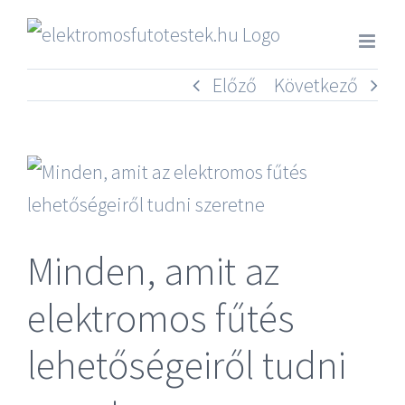
Kihagyás
Előző
Következő
View
Larger
Image
Minden, amit az
elektromos fűtés
lehetőségeiről tudni