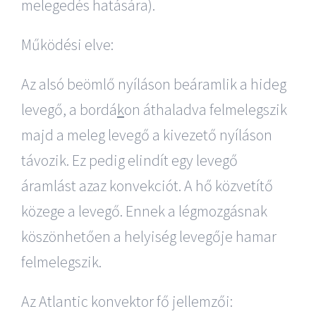
melegedés hatására).
Működési elve:
Az alsó beömlő nyíláson beáramlik a hideg
levegő, a bordá
k
on áthaladva felmelegszik
majd a meleg levegő a kivezető nyíláson
távozik. Ez pedig elindít egy levegő
áramlást azaz konvekciót. A hő közvetítő
közege a levegő. Ennek a légmozgásnak
köszönhetően a helyiség levegője hamar
felmelegszik.
Az Atlantic konvektor fő jellemzői: