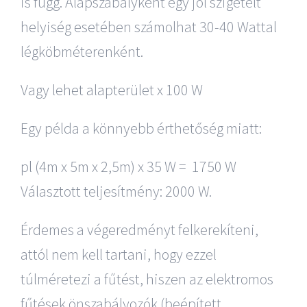
is függ. Alapszabályként egy jól szigetelt
helyiség esetében számolhat 30-40 Wattal
légköbméterenként.
Vagy lehet alapterület x 100 W
Egy példa a könnyebb érthetőség miatt:
pl (4m x 5m x 2,5m) x 35 W = 1750 W
Választott teljesítmény: 2000 W.
Érdemes a végeredményt felkerekíteni,
attól nem kell tartani, hogy ezzel
túlméretezi a fűtést, hiszen az elektromos
fűtések önszabályozók (beépített