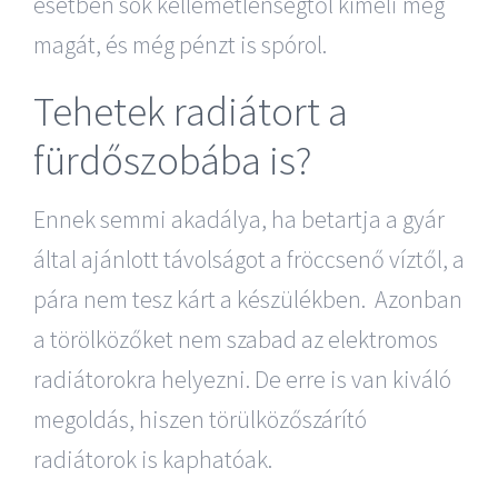
esetben sok kellemetlenségtől kíméli meg
magát, és még pénzt is spórol.
Tehetek radiátort a
fürdőszobába is?
Ennek semmi akadálya, ha betartja a gyár
által ajánlott távolságot a fröccsenő víztől, a
pára nem tesz kárt a készülékben. Azonban
a törölközőket nem szabad az elektromos
radiátorokra helyezni. De erre is van kiváló
megoldás, hiszen törülközőszárító
radiátorok is kaphatóak.